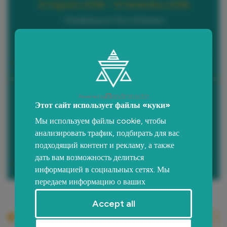
23 Agosto 2026 - 12 Setembro 2026
*Available port: Port of Andratx
27.900 €
Tax incl.
(+ 25,0% APA)
13 Setembro 2026 - 31 Dezembro 2026
Powered by
Этот сайт использует файлы «куки»
*Available port: Port Ginesta
Мы используем файлы cookie, чтобы
*Available port: Port of Andratx
анализировать трафик, подбирать для вас
23.540 €
подходящий контент и рекламу, а также
Tax incl.
дать вам возможность делиться
(+ 25,0% APA)
информацией в социальных сетях. Мы
передаем информацию о ваших
действиях на сайте партнерам Google:
Accept all
социальным сетям и компаниям,
Boat location
занимающимся рекламой и веб-