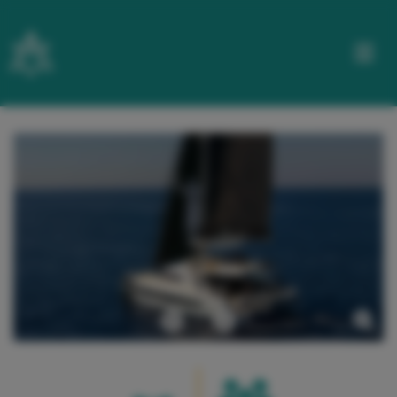
CHARTERS
FRANQUIAS
OS
BARCOS
SOBRE
A LBV
Previous
Próximo