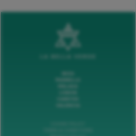
IBIZA
MARBELLA
MÁLAGA
LISBON
CAREYES
VALENCIA
COOKIE POLICY
TERMS & CONDITIONS