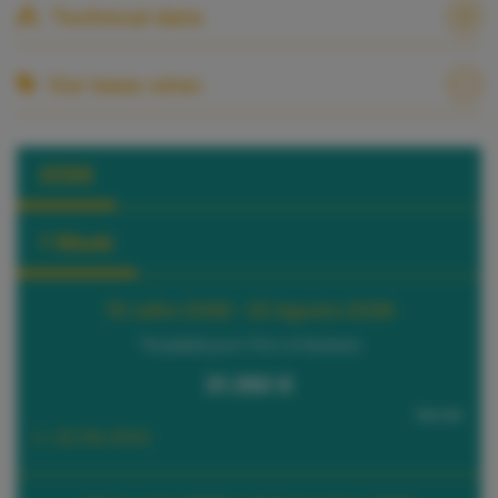
Technical data
Our base rates
2026
1 Week
19 Julho 2026 - 22 Agosto 2026
*Available port: Port of Andratx
31.350 €
Tax incl.
(+ 25,0% APA)