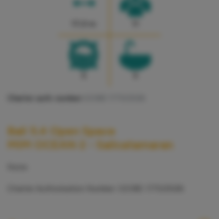
17,0 m
11
5
5
Charter auth. number:
GOIBE 1770/2026
Bali 5.4 Open Space
MIM OCEAN 2 - Sailcatamaran
None
Charter Authorisation Number: GOIBE 1770/2026