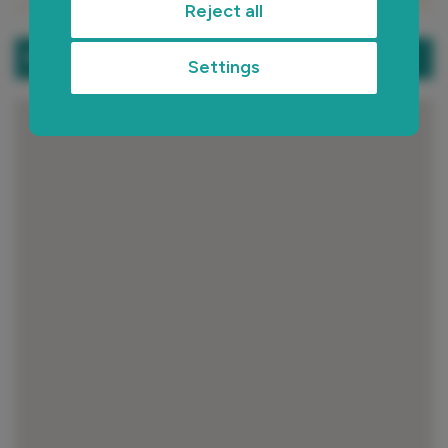
аналитикой. Наши партнеры могут
Reject all
комбинировать эти сведения с
предоставленной вами информацией, а
Port of Andratx
Settings
также данными, которые они получили
при использовании вами их сервисов.